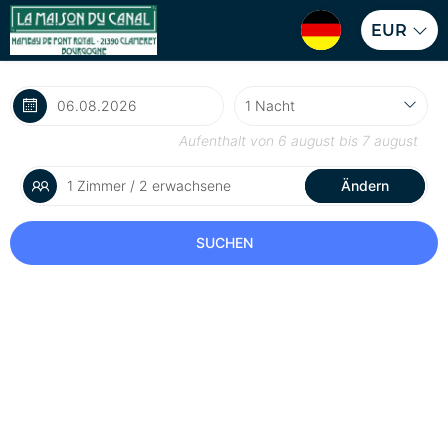
EUR
Aufenthalt von
6 august
bis
7 august
1 Zimmer / 2 erwachsene
Ändern