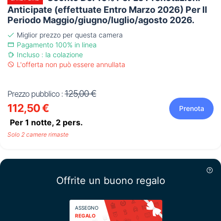
Anticipate (effettuate Entro Marzo 2026) Per Il
Periodo Maggio/giugno/luglio/agosto 2026.
Miglior prezzo per questa camera
Pagamento 100% in linea
Incluso : la colazione
L'offerta non può essere annullata
125,00 €
Prezzo pubblico :
112,50 €
Prenota
Per 1 notte,
2
pers.
Solo 2 camere rimaste
Offrite un buono regalo
ASSEGNO
REGALO