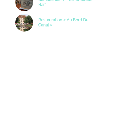
Bar"
Restauration « Au Bord Du
Canal »
La Terrace au bord du canal